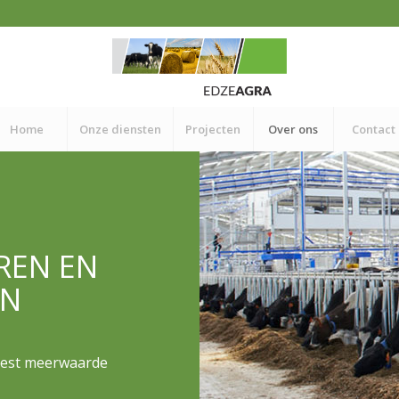
Home
Onze diensten
Projecten
Over ons
Contact
REN EN
EN
eest meerwaarde